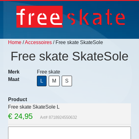
Home
/
Accessoires
/ Free skate SkateSole
Free skate SkateSole
Merk
Free skate
Maat
L
M
S
Product
Free skate SkateSole L
€
24,95
Art# 8718924550632