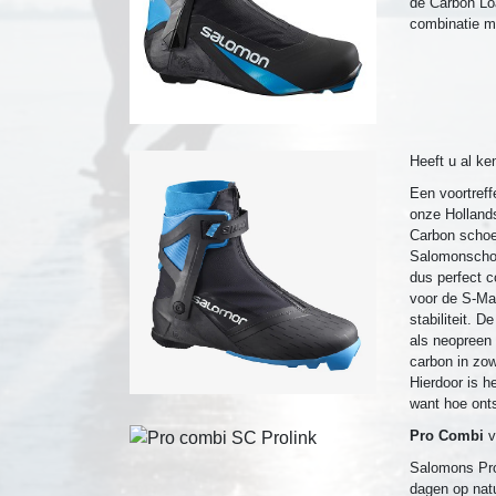
de Carbon Lo
combinatie m
Heeft u al k
Een voortref
onze Holland
Carbon schoe
Salomonschoe
dus perfect 
voor de S-Max
stabiliteit. 
als neopreen 
carbon in zow
Hierdoor is 
want hoe onts
Pro Combi
v
Salomons Pro
dagen op natu