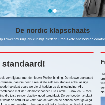
De nordic klapschaats
p zowel natuurijs als kunstijs biedt de Free-skate snelheid en comfor
F
 standaard!
Hel
 ook verkrijgbaar met de nieuwe Prolink binding. De nieuwe standaard
org
e wensen, daarom heeft Free-skate zelf een stabiele enkel assige
win
ogde hakplaat zoals we die al hadden op de pilotbinding. Alle
ver
le combinatie met de Salomonschoenen Pro Combi, S-Max en S-Race.
hie
ng die juist zonder elastiek goed terugklapt. De verhoogde hakplaat
ee wordt de natuurlijke vorm van de voet en de schoen beter gevolgd
ook de afzet verbetert. Hiermee wordt het schaatsen op Prolink Free-