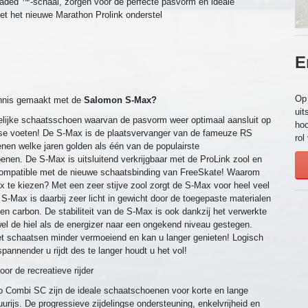
aded ™-schaal, zorgen voor de perfecte pasvorm en ideale
et het nieuwe Marathon Prolink onderstel
E
Op 
ennis gemaakt met de
Salomon S-Max?
uit
felijke schaatsschoen waarvan de pasvorm weer optimaal aansluit op
hoo
se voeten! De S-Max is de plaatsvervanger van de fameuze RS
rol
nen welke jaren golden als één van de populairste
nen. De S-Max is uitsluitend verkrijgbaar met de ProLink zool en
compatible met de nieuwe schaatsbinding van FreeSkate! Waarom
 te kiezen? Met een zeer stijve zool zorgt de S-Max voor heel veel
De S-Max is daarbij zeer licht in gewicht door de toegepaste materialen
en carbon. De stabiliteit van de S-Max is ook dankzij het verwerkte
el de hiel als de energizer naar een ongekend niveau gestegen.
het schaatsen minder vermoeiend en kan u langer genieten! Logisch
pannender u rijdt des te langer houdt u het vol!
oor de recreatieve rijder
 Combi SC zijn de ideale schaatschoenen voor korte en lange
urijs. De progressieve zijdelingse ondersteuning, enkelvrijheid en