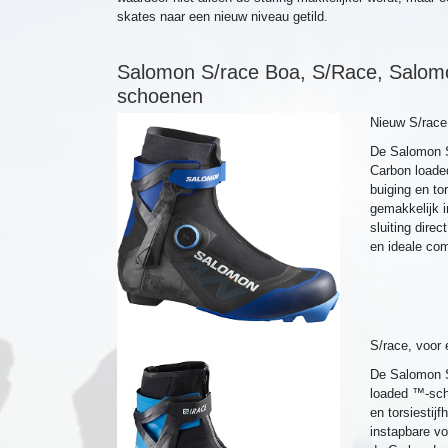
skates naar een nieuw niveau getild.
Salomon S/race Boa, S/Race, Salom
schoenen
Nieuw S/race 
De Salomon S/
Carbon loade
buiging en to
gemakkelijk 
sluiting dir
en ideale com
S/race, voor 
De Salomon S/
loaded ™-sch
en torsiestij
instapbare vo