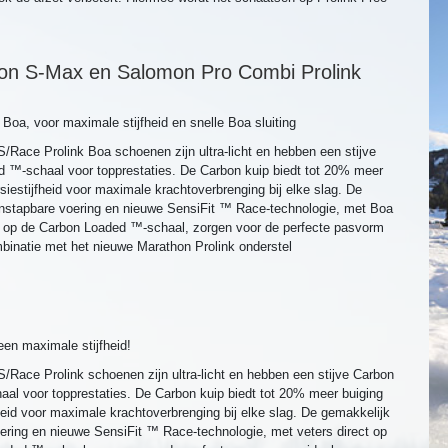
on S-Max en Salomon Pro Combi Prolink
Boa, voor maximale stijfheid en snelle Boa sluiting
Race Prolink Boa schoenen zijn ultra-licht en hebben een stijve
d ™-schaal voor topprestaties. De Carbon kuip biedt tot 20% meer
rsiestijfheid voor maximale krachtoverbrenging bij elke slag. De
instapbare voering en nieuwe SensiFit ™ Race-technologie, met Boa
ect op de Carbon Loaded ™-schaal, zorgen voor de perfecte pasvorm
binatie met het nieuwe Marathon Prolink onderstel
een maximale stijfheid!
Race Prolink schoenen zijn ultra-licht en hebben een stijve Carbon
aal voor topprestaties. De Carbon kuip biedt tot 20% meer buiging
fheid voor maximale krachtoverbrenging bij elke slag. De gemakkelijk
ering en nieuwe SensiFit ™ Race-technologie, met veters direct op