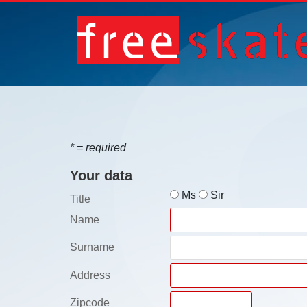
*
= required
Your data
Ms
Sir
Title
Name
Surname
Address
Zipcode