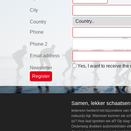
City
Country
Phone
Phone 2
Email address
Yes, I want to receive the
Newsletter
Samen, lekker schaatsen
Iedereen herkent het bijzondere van
natuurijs ligt. Wanneer kunnen we s
ijs? Hoe laat spreken we af? Op slag 
Onderweg drukken automobilisten elka