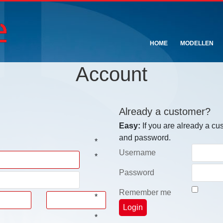
HOME
MODELLEN
Account
Already a customer?
Easy:
If you are already a cu
and password.
*
Username
*
Password
Remember me
*
*