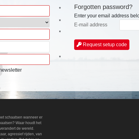
Forgotten password?
*
Enter your email address belo
*
E-mail address
*
Request setup code
*
 newsletter
 het schaatsen wanneer er
chaatsen? Waar houdt het
verandert de wereld.
ar, agressief rijden, van