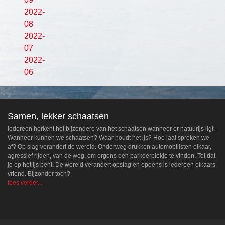
2022-
08
2022-
07
2022-
06
Samen, lekker schaatsen
Iedereen herkent het bijzondere van het schaatsen wanneer er natuurijs ligt.
Wanneer kunnen we schaatsen? Waar houdt het ijs? Hoe laat spreken we
af? Op slag verandert de wereld. Onderweg drukken automobilisten elkaar,
agressief rijden, van de weg, om ergens een parkeerplekje te vinden. Tot dat
je op het ijs bent. De wereld verandert opslag en opeens is iedereen elkaars
vriend. Bijzonder toch?
lees verder...