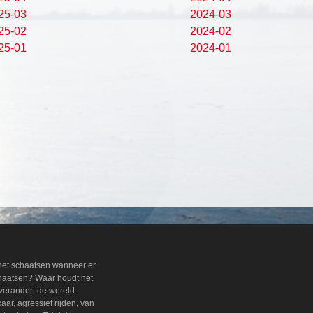
25-03
2024-03
25-02
2024-02
25-01
2024-01
 het schaatsen wanneer er
chaatsen? Waar houdt het
verandert de wereld.
ar, agressief rijden, van