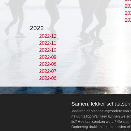
20
20
20
2022
2022-12
2022-11
2022-10
2022-09
2022-08
2022-07
2022-06
Samen, lekker schaatsen
Iedereen herkent het bijzondere van
natuurijs ligt. Wanneer kunnen we s
ijs? Hoe laat spreken we af? Op slag 
Onderweg drukken automobilisten elka