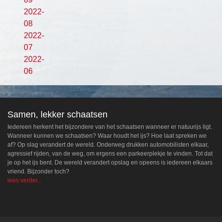
2022-
08
2022-
07
2022-
06
Samen, lekker schaatsen
Iedereen herkent het bijzondere van het schaatsen wanneer er natuurijs ligt.
Wanneer kunnen we schaatsen? Waar houdt het ijs? Hoe laat spreken we
af? Op slag verandert de wereld. Onderweg drukken automobilisten elkaar,
agressief rijden, van de weg, om ergens een parkeerplekje te vinden. Tot dat
je op het ijs bent. De wereld verandert opslag en opeens is iedereen elkaars
vriend. Bijzonder toch?
lees verder...