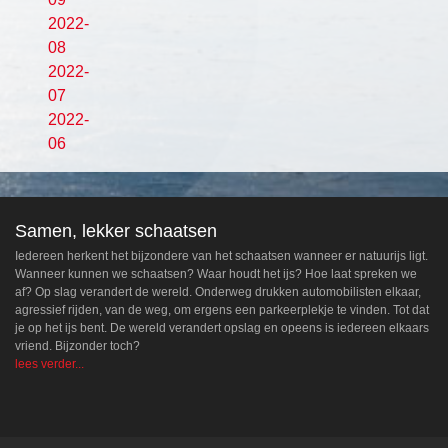
2022-
08
2022-
07
2022-
06
Samen, lekker schaatsen
Iedereen herkent het bijzondere van het schaatsen wanneer er natuurijs ligt.
Wanneer kunnen we schaatsen? Waar houdt het ijs? Hoe laat spreken we
af? Op slag verandert de wereld. Onderweg drukken automobilisten elkaar,
agressief rijden, van de weg, om ergens een parkeerplekje te vinden. Tot dat
je op het ijs bent. De wereld verandert opslag en opeens is iedereen elkaars
vriend. Bijzonder toch?
lees verder...