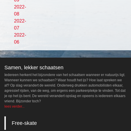
2022-
08
2022-
07
2022-
06
Samen, lekker schaatsen
Iedereen herkent het bijzondere van het schaatsen wanneer er natuurijs ligt.
Wanneer kunnen we schaatsen? Waar houdt het ijs? Hoe laat spreken we
af? Op slag verandert de wereld. Onderweg drukken automobilisten elkaar,
agressief rijden, van de weg, om ergens een parkeerplekje te vinden. Tot dat
je op het ijs bent. De wereld verandert opslag en opeens is iedereen elkaars
vriend. Bijzonder toch?
lees verder...
Free-skate