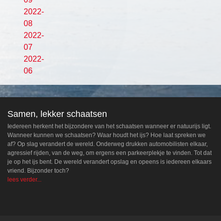
2022-
08
2022-
07
2022-
06
Samen, lekker schaatsen
Iedereen herkent het bijzondere van het schaatsen wanneer er natuurijs ligt.
Wanneer kunnen we schaatsen? Waar houdt het ijs? Hoe laat spreken we
af? Op slag verandert de wereld. Onderweg drukken automobilisten elkaar,
agressief rijden, van de weg, om ergens een parkeerplekje te vinden. Tot dat
je op het ijs bent. De wereld verandert opslag en opeens is iedereen elkaars
vriend. Bijzonder toch?
lees verder...