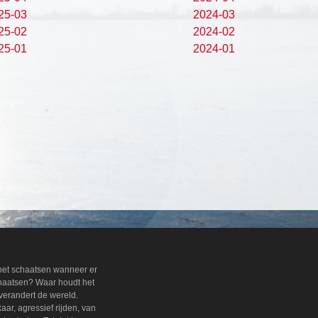
25-03
2024-03
25-02
2024-02
25-01
2024-01
 het schaatsen wanneer er
chaatsen? Waar houdt het
verandert de wereld.
ar, agressief rijden, van