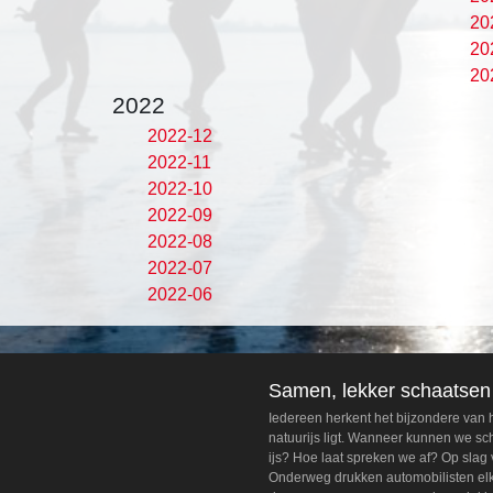
20
20
20
2022
2022-12
2022-11
2022-10
2022-09
2022-08
2022-07
2022-06
Samen, lekker schaatsen
Iedereen herkent het bijzondere van
natuurijs ligt. Wanneer kunnen we s
ijs? Hoe laat spreken we af? Op slag 
Onderweg drukken automobilisten elka