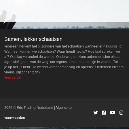
Samen, lekker schaatsen
Iedereen herkent het bijzondere van het schaatsen wanneer er natuurijs ligt.
Wanneer kunnen we schaatsen? Waar houdt het ijs? Hoe laat spreken we
af? Op slag verandert de wereld. Onderweg drukken automobilisten elkaar,
agressief rijden, van de weg, om ergens een parkeerplekje te vinden. Tot dat
je op het ijs bent. De wereld verandert opslag en opeens is iedereen elkaars
vriend. Bijzonder toch?
lees verder...
2026 © Eris Trading Nederland
Algemene
voorwaarden