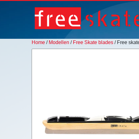
Home
/
Modellen
/
Free Skate blades
/ Free skat