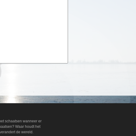
 het schaatsen wanneer er
chaatsen? Waar houdt het
verandert de wereld.