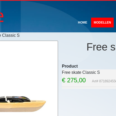
HOME
MODELLEN
e Classic S
Free s
Product
Free skate Classic S
€
275,00
Art# 871892455