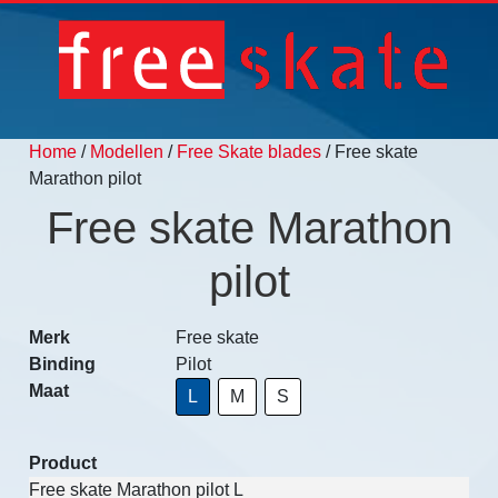
Home
/
Modellen
/
Free Skate blades
/ Free skate
Marathon pilot
Free skate Marathon
pilot
Merk
Free skate
Binding
Pilot
Maat
L
M
S
Product
Free skate Marathon pilot L