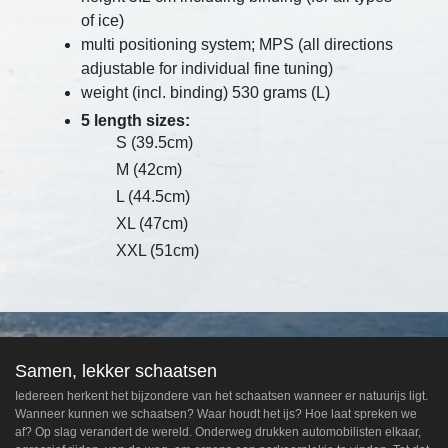
of ice)
multi positioning system; MPS (all directions
adjustable for individual fine tuning)
weight (incl. binding) 530 grams (L)
5 length sizes:
S (39.5cm)
M (42cm)
L (44.5cm)
XL (47cm)
XXL (51cm)
Samen, lekker schaatsen
Iedereen herkent het bijzondere van het schaatsen wanneer er natuurijs ligt.
Wanneer kunnen we schaatsen? Waar houdt het ijs? Hoe laat spreken we
af? Op slag verandert de wereld. Onderweg drukken automobilisten elkaar,