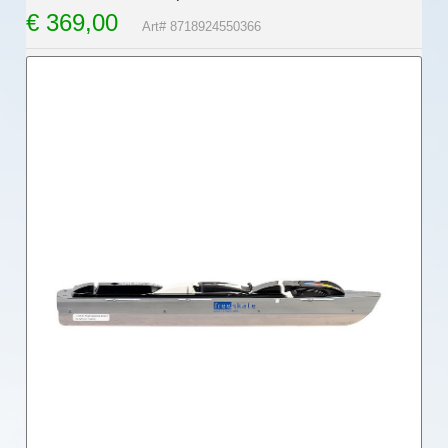
€
369,00
Art# 8718924550366