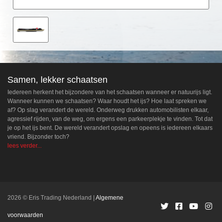
Samen, lekker schaatsen
Iedereen herkent het bijzondere van het schaatsen wanneer er natuurijs ligt.
Wanneer kunnen we schaatsen? Waar houdt het ijs? Hoe laat spreken we
af? Op slag verandert de wereld. Onderweg drukken automobilisten elkaar,
agressief rijden, van de weg, om ergens een parkeerplekje te vinden. Tot dat
je op het ijs bent. De wereld verandert opslag en opeens is iedereen elkaars
vriend. Bijzonder toch?
lees verder...
2026 © Eris Trading Nederland
Algemene
voorwaarden