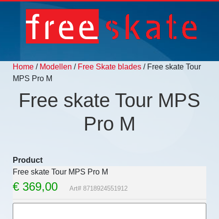
Home
/
Modellen
/
Free Skate blades
/ Free skate Tour
MPS Pro M
Free skate Tour MPS
Pro M
Product
Free skate Tour MPS Pro M
€
369,00
Art# 8718924551912