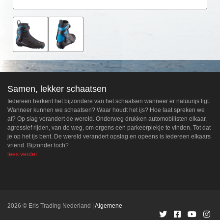
Samen, lekker schaatsen
Iedereen herkent het bijzondere van het schaatsen wanneer er natuurijs ligt.
Wanneer kunnen we schaatsen? Waar houdt het ijs? Hoe laat spreken we
af? Op slag verandert de wereld. Onderweg drukken automobilisten elkaar,
agressief rijden, van de weg, om ergens een parkeerplekje te vinden. Tot dat
je op het ijs bent. De wereld verandert opslag en opeens is iedereen elkaars
vriend. Bijzonder toch?
lees verder...
2026 © Eris Trading Nederland
Algemene