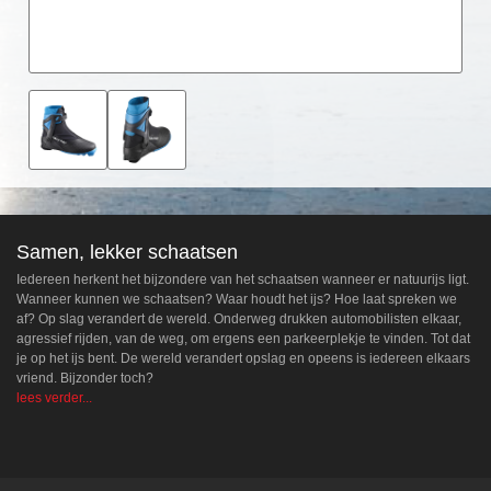
Samen, lekker schaatsen
Iedereen herkent het bijzondere van het schaatsen wanneer er natuurijs ligt.
Wanneer kunnen we schaatsen? Waar houdt het ijs? Hoe laat spreken we
af? Op slag verandert de wereld. Onderweg drukken automobilisten elkaar,
agressief rijden, van de weg, om ergens een parkeerplekje te vinden. Tot dat
je op het ijs bent. De wereld verandert opslag en opeens is iedereen elkaars
vriend. Bijzonder toch?
lees verder...