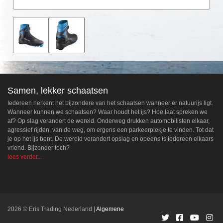
Samen, lekker schaatsen
Iedereen herkent het bijzondere van het schaatsen wanneer er natuurijs ligt.
Wanneer kunnen we schaatsen? Waar houdt het ijs? Hoe laat spreken we
af? Op slag verandert de wereld. Onderweg drukken automobilisten elkaar,
agressief rijden, van de weg, om ergens een parkeerplekje te vinden. Tot dat
je op het ijs bent. De wereld verandert opslag en opeens is iedereen elkaars
vriend. Bijzonder toch?
lees verder...
2026 © Eris Trading Nederland
Algemene