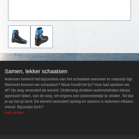
Samen, lekker schaatsen
Iedereen herkent het bijzondere van het schaatsen wanneer er natuurijs ligt.
Wanneer kunnen we schaatsen? Waar houdt het ijs? Hoe laat spreken we
af? Op slag verandert de wereld. Onderweg drukken automobilisten elkaar,
agressief rijden, van de weg, om ergens een parkeerplekje te vinden. Tot dat
je op het ijs bent. De wereld verandert opslag en opeens is iedereen elkaars
vriend. Bijzonder toch?
lees verder...