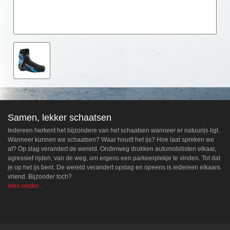
Samen, lekker schaatsen
Iedereen herkent het bijzondere van het schaatsen wanneer er natuurijs ligt.
Wanneer kunnen we schaatsen? Waar houdt het ijs? Hoe laat spreken we
af? Op slag verandert de wereld. Onderweg drukken automobilisten elkaar,
agressief rijden, van de weg, om ergens een parkeerplekje te vinden. Tot dat
je op het ijs bent. De wereld verandert opslag en opeens is iedereen elkaars
vriend. Bijzonder toch?
lees verder...