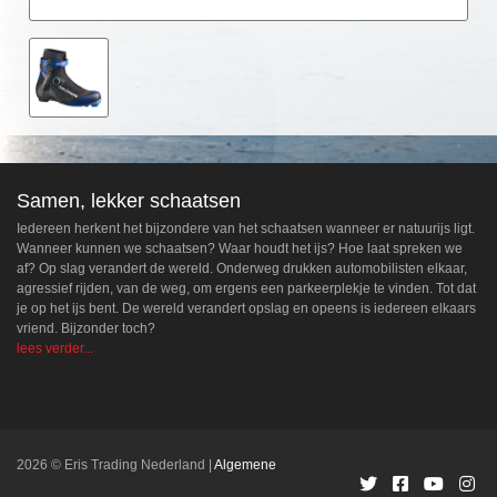
Samen, lekker schaatsen
Iedereen herkent het bijzondere van het schaatsen wanneer er natuurijs ligt.
Wanneer kunnen we schaatsen? Waar houdt het ijs? Hoe laat spreken we
af? Op slag verandert de wereld. Onderweg drukken automobilisten elkaar,
agressief rijden, van de weg, om ergens een parkeerplekje te vinden. Tot dat
je op het ijs bent. De wereld verandert opslag en opeens is iedereen elkaars
vriend. Bijzonder toch?
lees verder...
2026 © Eris Trading Nederland
Algemene