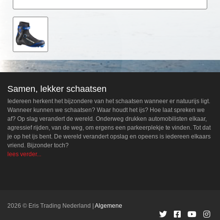
Samen, lekker schaatsen
Iedereen herkent het bijzondere van het schaatsen wanneer er natuurijs ligt.
Wanneer kunnen we schaatsen? Waar houdt het ijs? Hoe laat spreken we
af? Op slag verandert de wereld. Onderweg drukken automobilisten elkaar,
agressief rijden, van de weg, om ergens een parkeerplekje te vinden. Tot dat
je op het ijs bent. De wereld verandert opslag en opeens is iedereen elkaars
vriend. Bijzonder toch?
lees verder...
2026 © Eris Trading Nederland
Algemene