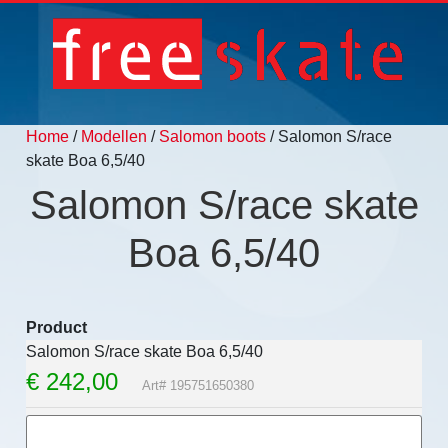
Home
/
Modellen
/
Salomon boots
/ Salomon S/race
skate Boa 6,5/40
Salomon S/race skate
Boa 6,5/40
Product
Salomon S/race skate Boa 6,5/40
€
242,00
Art# 195751650380