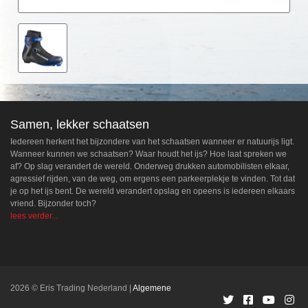
Samen, lekker schaatsen
Iedereen herkent het bijzondere van het schaatsen wanneer er natuurijs ligt.
Wanneer kunnen we schaatsen? Waar houdt het ijs? Hoe laat spreken we
af? Op slag verandert de wereld. Onderweg drukken automobilisten elkaar,
agressief rijden, van de weg, om ergens een parkeerplekje te vinden. Tot dat
je op het ijs bent. De wereld verandert opslag en opeens is iedereen elkaars
vriend. Bijzonder toch?
lees verder...
2026 © Eris Trading Nederland
Algemene