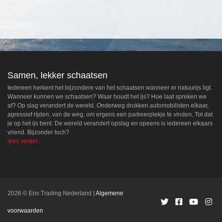
Samen, lekker schaatsen
Iedereen herkent het bijzondere van het schaatsen wanneer er natuurijs ligt.
Wanneer kunnen we schaatsen? Waar houdt het ijs? Hoe laat spreken we
af? Op slag verandert de wereld. Onderweg drukken automobilisten elkaar,
agressief rijden, van de weg, om ergens een parkeerplekje te vinden. Tot dat
je op het ijs bent. De wereld verandert opslag en opeens is iedereen elkaars
vriend. Bijzonder toch?
lees verder...
2026 © Eris Trading Nederland
Algemene
voorwaarden