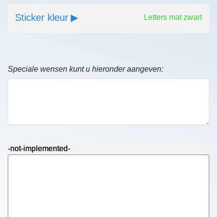
Sticker kleur
Letters mat zwart
Speciale wensen kunt u hieronder aangeven:
-not-implemented-
-not-implemented-
-not-implemented-
-not-implemented-