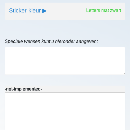
Sticker kleur
Letters mat zwart
Speciale wensen kunt u hieronder aangeven:
-not-implemented-
-not-implemented-
-not-implemented-
-not-implemented-