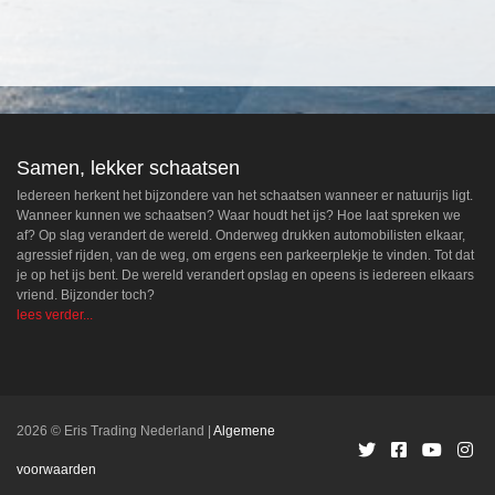
Samen, lekker schaatsen
Iedereen herkent het bijzondere van het schaatsen wanneer er natuurijs ligt.
Wanneer kunnen we schaatsen? Waar houdt het ijs? Hoe laat spreken we
af? Op slag verandert de wereld. Onderweg drukken automobilisten elkaar,
agressief rijden, van de weg, om ergens een parkeerplekje te vinden. Tot dat
je op het ijs bent. De wereld verandert opslag en opeens is iedereen elkaars
vriend. Bijzonder toch?
lees verder...
2026 © Eris Trading Nederland
Algemene
voorwaarden