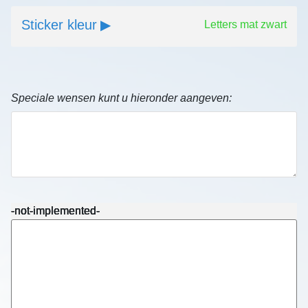
Sticker kleur
Letters mat zwart
Speciale wensen kunt u hieronder aangeven:
-not-implemented-
-not-implemented-
-not-implemented-
-not-implemented-