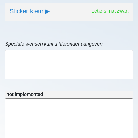
Sticker kleur
Letters mat zwart
Speciale wensen kunt u hieronder aangeven:
-not-implemented-
-not-implemented-
-not-implemented-
-not-implemented-