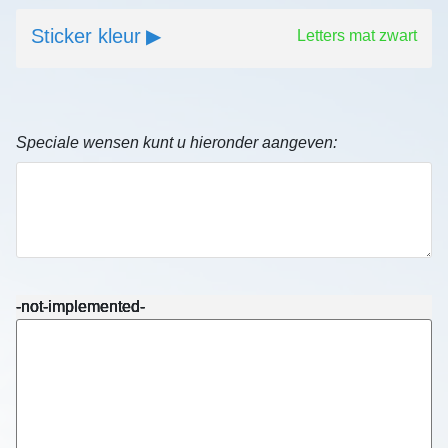
Sticker kleur
Letters mat zwart
Speciale wensen kunt u hieronder aangeven:
-not-implemented-
-not-implemented-
-not-implemented-
-not-implemented-