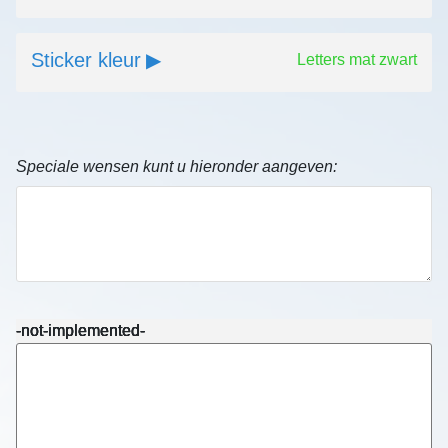
Sticker kleur
Letters mat zwart
Speciale wensen kunt u hieronder aangeven:
-not-implemented-
-not-implemented-
-not-implemented-
-not-implemented-