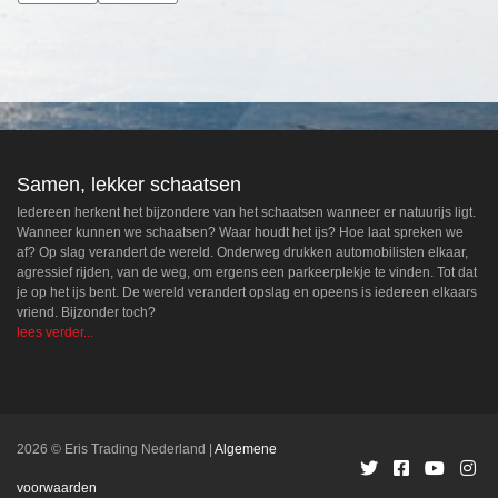
Samen, lekker schaatsen
Iedereen herkent het bijzondere van het schaatsen wanneer er natuurijs ligt.
Wanneer kunnen we schaatsen? Waar houdt het ijs? Hoe laat spreken we
af? Op slag verandert de wereld. Onderweg drukken automobilisten elkaar,
agressief rijden, van de weg, om ergens een parkeerplekje te vinden. Tot dat
je op het ijs bent. De wereld verandert opslag en opeens is iedereen elkaars
vriend. Bijzonder toch?
lees verder...
2026 © Eris Trading Nederland
Algemene
voorwaarden