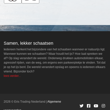
Samen, lekker schaatsen
Iedereen herkent het bijzondere van het schaatsen wanneer er natuurijs ligt.
Wanneer kunnen we schaatsen? Waar houdt het ijs? Hoe laat spreken we
af? Op slag verandert de wereld. Onderweg drukken automobilisten elkaar,
agressief rijden, van de weg, om ergens een parkeerplekje te vinden. Tot dat
je op het ijs bent. De wereld verandert opslag en opeens is iedereen elkaars
vriend. Bijzonder toch?
lees verder...
2026 © Eris Trading Nederland
Algemene