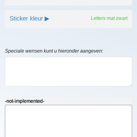
Sticker kleur
Letters mat zwart
Speciale wensen kunt u hieronder aangeven:
-not-implemented-
-not-implemented-
-not-implemented-
-not-implemented-