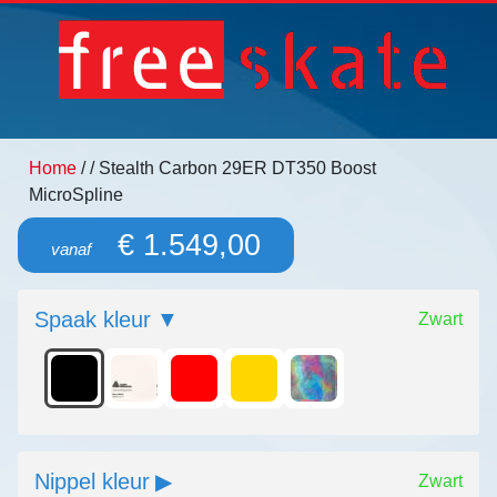
Home
/
/ Stealth Carbon 29ER DT350 Boost
MicroSpline
€ 1.549,00
vanaf
Spaak kleur
Zwart
Nippel kleur
Zwart