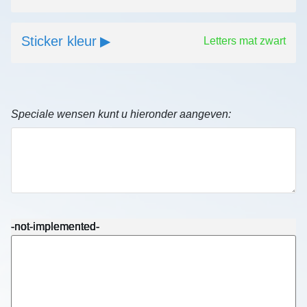
Sticker kleur
Letters mat zwart
Speciale wensen kunt u hieronder aangeven:
-not-implemented-
-not-implemented-
-not-implemented-
-not-implemented-