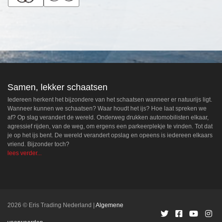
Samen, lekker schaatsen
Iedereen herkent het bijzondere van het schaatsen wanneer er natuurijs ligt.
Wanneer kunnen we schaatsen? Waar houdt het ijs? Hoe laat spreken we
af? Op slag verandert de wereld. Onderweg drukken automobilisten elkaar,
agressief rijden, van de weg, om ergens een parkeerplekje te vinden. Tot dat
je op het ijs bent. De wereld verandert opslag en opeens is iedereen elkaars
vriend. Bijzonder toch?
lees verder...
2026 © Eris Trading Nederland
Algemene