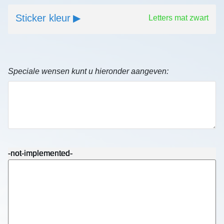
Sticker kleur
Letters mat zwart
Speciale wensen kunt u hieronder aangeven:
-not-implemented-
-not-implemented-
-not-implemented-
-not-implemented-