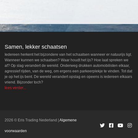
Samen, lekker schaatsen
Iedereen herkent het bijzondere van het schaatsen wanneer er natuurijs ligt.
Wanneer kunnen we schaatsen? Waar houdt het ijs? Hoe laat spreken we
af? Op slag verandert de wereld. Onderweg drukken automobilisten elkaar,
agressief rijden, van de weg, om ergens een parkeerplekje te vinden. Tot dat
je op het ijs bent. De wereld verandert opslag en opeens is iedereen elkaars
vriend. Bijzonder toch?
lees verder...
2026 © Eris Trading Nederland
Algemene
voorwaarden