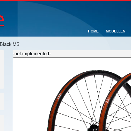
HOME
MODELLEN
 Black MS
-not-implemented-
-not-implemented-
-not-implemented-
-not-implemented-