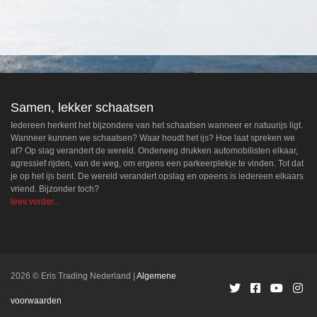
Samen, lekker schaatsen
Iedereen herkent het bijzondere van het schaatsen wanneer er natuurijs ligt.
Wanneer kunnen we schaatsen? Waar houdt het ijs? Hoe laat spreken we
af? Op slag verandert de wereld. Onderweg drukken automobilisten elkaar,
agressief rijden, van de weg, om ergens een parkeerplekje te vinden. Tot dat
je op het ijs bent. De wereld verandert opslag en opeens is iedereen elkaars
vriend. Bijzonder toch?
lees verder...
2026 © Eris Trading Nederland
Algemene
voorwaarden