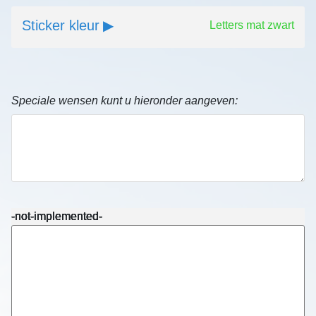
Sticker kleur
Letters mat zwart
Speciale wensen kunt u hieronder aangeven:
-not-implemented-
-not-implemented-
-not-implemented-
-not-implemented-