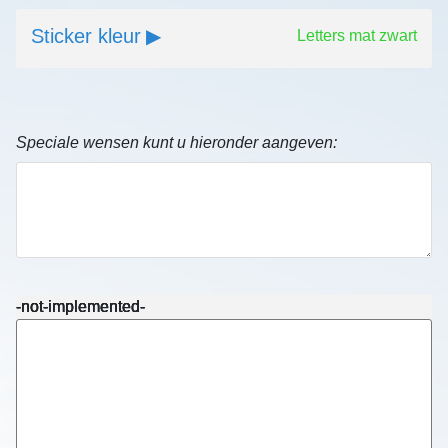
Sticker kleur
Letters mat zwart
Speciale wensen kunt u hieronder aangeven:
-not-implemented-
-not-implemented-
-not-implemented-
-not-implemented-