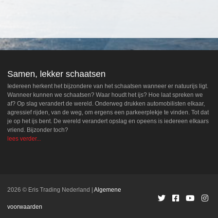
Samen, lekker schaatsen
Iedereen herkent het bijzondere van het schaatsen wanneer er natuurijs ligt.
Wanneer kunnen we schaatsen? Waar houdt het ijs? Hoe laat spreken we
af? Op slag verandert de wereld. Onderweg drukken automobilisten elkaar,
agressief rijden, van de weg, om ergens een parkeerplekje te vinden. Tot dat
je op het ijs bent. De wereld verandert opslag en opeens is iedereen elkaars
vriend. Bijzonder toch?
lees verder...
2026 © Eris Trading Nederland
Algemene
voorwaarden