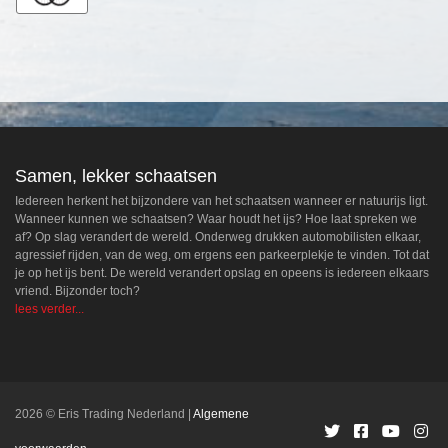
Samen, lekker schaatsen
Iedereen herkent het bijzondere van het schaatsen wanneer er natuurijs ligt.
Wanneer kunnen we schaatsen? Waar houdt het ijs? Hoe laat spreken we
af? Op slag verandert de wereld. Onderweg drukken automobilisten elkaar,
agressief rijden, van de weg, om ergens een parkeerplekje te vinden. Tot dat
je op het ijs bent. De wereld verandert opslag en opeens is iedereen elkaars
vriend. Bijzonder toch?
lees verder...
2026 © Eris Trading Nederland
Algemene