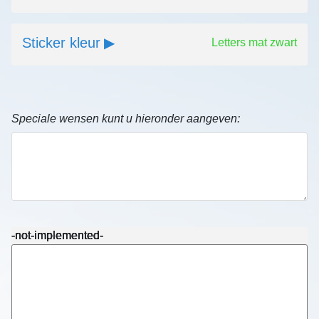
Sticker kleur
Letters mat zwart
Speciale wensen kunt u hieronder aangeven:
-not-implemented-
-not-implemented-
-not-implemented-
-not-implemented-