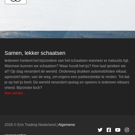
Samen, lekker schaatsen
Iedereen herkent het bijzondere van het schaatsen wanneer er natuurijs ligt.
Wanneer kunnen we schaatsen? Waar houdt het ijs? Hoe laat spreken we
af? Op slag verandert de wereld. Onderweg drukken automobilisten elkaar,
agressief rijden, van de weg, om ergens een parkeerplekje te vinden. Tot dat
je op het ijs bent. De wereld verandert opslag en opeens is iedereen elkaars
vriend. Bijzonder toch?
lees verder...
2026 © Eris Trading Nederland
Algemene