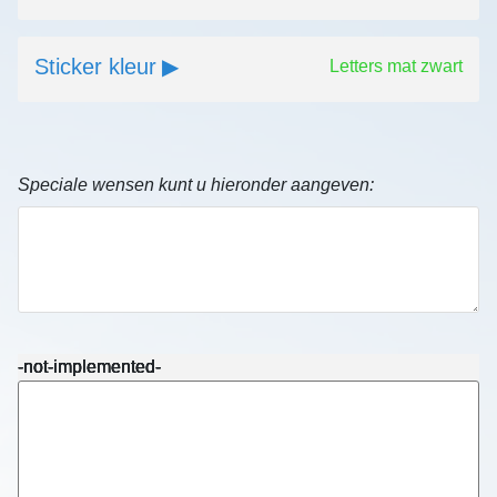
Sticker kleur
Letters mat zwart
Speciale wensen kunt u hieronder aangeven:
-not-implemented-
-not-implemented-
-not-implemented-
-not-implemented-