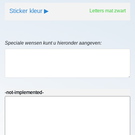
Sticker kleur
Letters mat zwart
Speciale wensen kunt u hieronder aangeven:
-not-implemented-
-not-implemented-
-not-implemented-
-not-implemented-