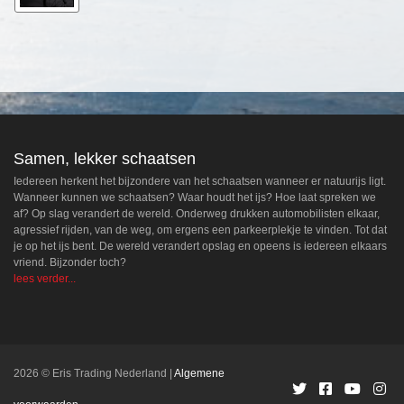
Samen, lekker schaatsen
Iedereen herkent het bijzondere van het schaatsen wanneer er natuurijs ligt.
Wanneer kunnen we schaatsen? Waar houdt het ijs? Hoe laat spreken we
af? Op slag verandert de wereld. Onderweg drukken automobilisten elkaar,
agressief rijden, van de weg, om ergens een parkeerplekje te vinden. Tot dat
je op het ijs bent. De wereld verandert opslag en opeens is iedereen elkaars
vriend. Bijzonder toch?
lees verder...
2026 © Eris Trading Nederland
Algemene