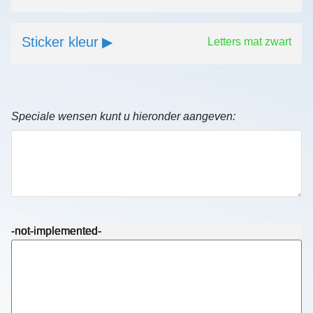
Sticker kleur
Letters mat zwart
Speciale wensen kunt u hieronder aangeven:
-not-implemented-
-not-implemented-
-not-implemented-
-not-implemented-