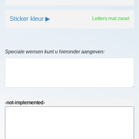
Sticker kleur
Letters mat zwart
Speciale wensen kunt u hieronder aangeven:
-not-implemented-
-not-implemented-
-not-implemented-
-not-implemented-