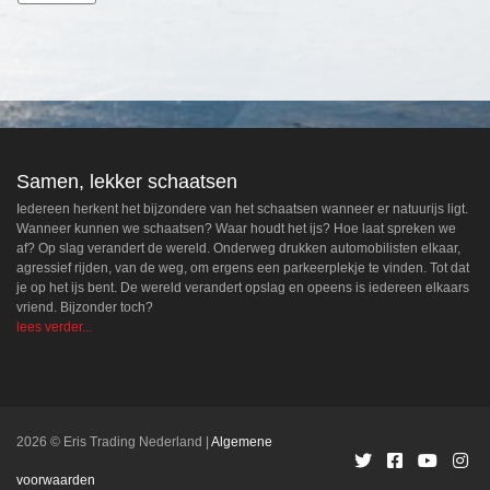
Samen, lekker schaatsen
Iedereen herkent het bijzondere van het schaatsen wanneer er natuurijs ligt.
Wanneer kunnen we schaatsen? Waar houdt het ijs? Hoe laat spreken we
af? Op slag verandert de wereld. Onderweg drukken automobilisten elkaar,
agressief rijden, van de weg, om ergens een parkeerplekje te vinden. Tot dat
je op het ijs bent. De wereld verandert opslag en opeens is iedereen elkaars
vriend. Bijzonder toch?
lees verder...
2026 © Eris Trading Nederland
Algemene
voorwaarden