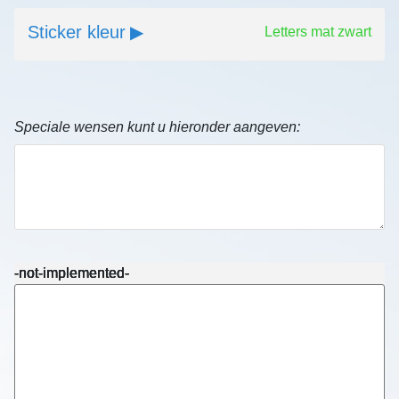
Sticker kleur
Letters mat zwart
Speciale wensen kunt u hieronder aangeven:
-not-implemented-
-not-implemented-
-not-implemented-
-not-implemented-