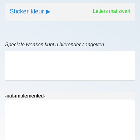
Sticker kleur
Letters mat zwart
Speciale wensen kunt u hieronder aangeven:
-not-implemented-
-not-implemented-
-not-implemented-
-not-implemented-