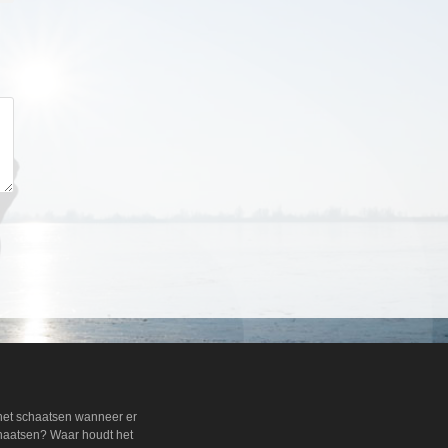
 het schaatsen wanneer er
chaatsen? Waar houdt het