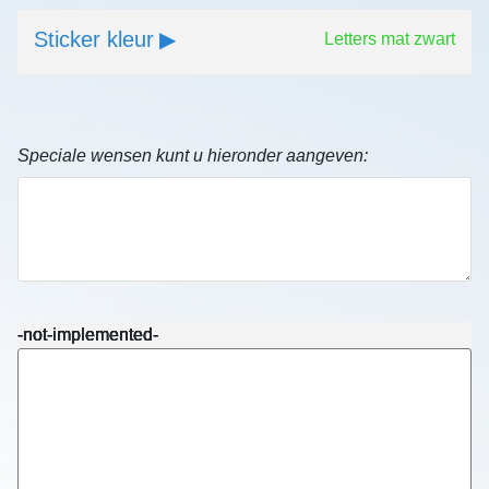
Sticker kleur
Letters mat zwart
Speciale wensen kunt u hieronder aangeven:
-not-implemented-
-not-implemented-
-not-implemented-
-not-implemented-