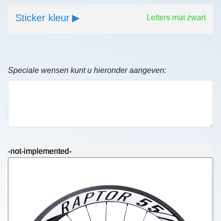
Sticker kleur
Letters mat zwart
Speciale wensen kunt u hieronder aangeven:
-not-implemented-
-not-implemented-
-not-implemented-
-not-implemented-