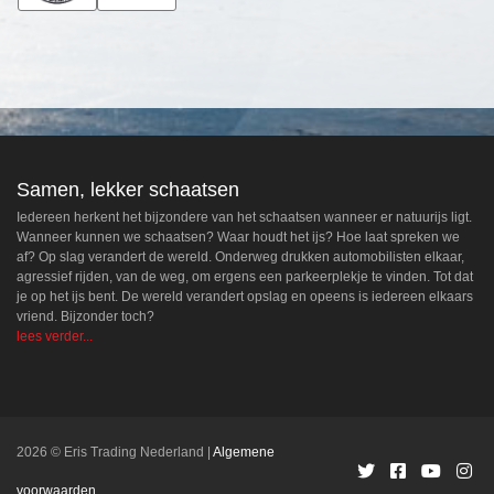
Samen, lekker schaatsen
Iedereen herkent het bijzondere van het schaatsen wanneer er natuurijs ligt.
Wanneer kunnen we schaatsen? Waar houdt het ijs? Hoe laat spreken we
af? Op slag verandert de wereld. Onderweg drukken automobilisten elkaar,
agressief rijden, van de weg, om ergens een parkeerplekje te vinden. Tot dat
je op het ijs bent. De wereld verandert opslag en opeens is iedereen elkaars
vriend. Bijzonder toch?
lees verder...
2026 © Eris Trading Nederland
Algemene
voorwaarden