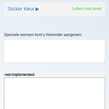
Sticker kleur
Letters mat zwart
Speciale wensen kunt u hieronder aangeven:
-not-implemented-
-not-implemented-
-not-implemented-
-not-implemented-