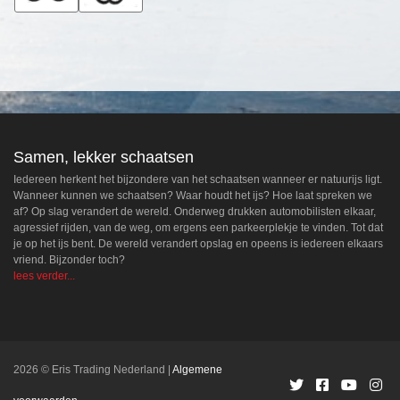
Samen, lekker schaatsen
Iedereen herkent het bijzondere van het schaatsen wanneer er natuurijs ligt.
Wanneer kunnen we schaatsen? Waar houdt het ijs? Hoe laat spreken we
af? Op slag verandert de wereld. Onderweg drukken automobilisten elkaar,
agressief rijden, van de weg, om ergens een parkeerplekje te vinden. Tot dat
je op het ijs bent. De wereld verandert opslag en opeens is iedereen elkaars
vriend. Bijzonder toch?
lees verder...
2026 © Eris Trading Nederland
Algemene