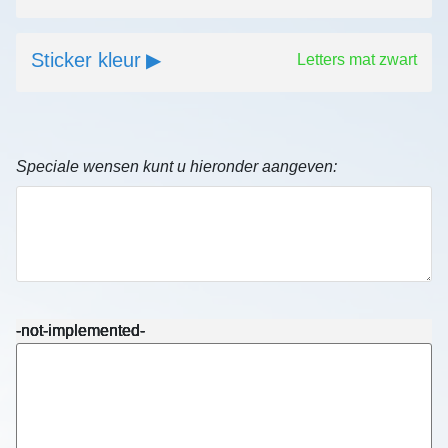
Sticker kleur
Letters mat zwart
Speciale wensen kunt u hieronder aangeven:
-not-implemented-
-not-implemented-
-not-implemented-
-not-implemented-