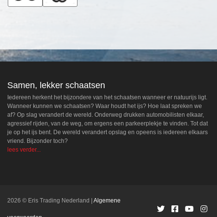
Samen, lekker schaatsen
Iedereen herkent het bijzondere van het schaatsen wanneer er natuurijs ligt.
Wanneer kunnen we schaatsen? Waar houdt het ijs? Hoe laat spreken we
af? Op slag verandert de wereld. Onderweg drukken automobilisten elkaar,
agressief rijden, van de weg, om ergens een parkeerplekje te vinden. Tot dat
je op het ijs bent. De wereld verandert opslag en opeens is iedereen elkaars
vriend. Bijzonder toch?
lees verder...
2026 © Eris Trading Nederland
Algemene