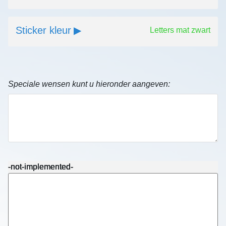
Sticker kleur
Letters mat zwart
Speciale wensen kunt u hieronder aangeven:
-not-implemented-
-not-implemented-
-not-implemented-
-not-implemented-