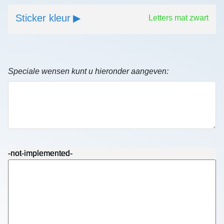
Sticker kleur
Letters mat zwart
Speciale wensen kunt u hieronder aangeven:
-not-implemented-
-not-implemented-
-not-implemented-
-not-implemented-