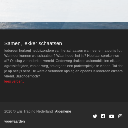
Samen, lekker schaatsen
Iedereen herkent het bijzondere van het schaatsen wanneer er natuurijs ligt.
Wanneer kunnen we schaatsen? Waar houdt het ijs? Hoe laat spreken we
af? Op slag verandert de wereld. Onderweg drukken automobilisten elkaar,
agressief rijden, van de weg, om ergens een parkeerplekje te vinden. Tot dat
je op het ijs bent. De wereld verandert opslag en opeens is iedereen elkaars
vriend. Bijzonder toch?
lees verder...
2026 © Eris Trading Nederland
Algemene
voorwaarden