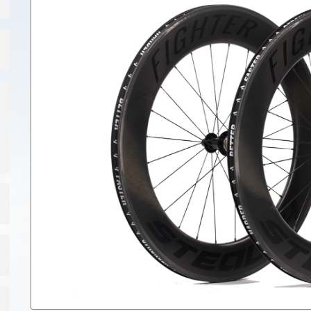
n waar alles om cijfers draait en elke seconde telt. En dit tegen 
ogte qua voorwiel. Bijvoorbeeld een Raptor55 of de Shadow65. 
90 wielsets volledig configureerbaar.
it met een grote keuze van verschillende naafmerken!
EIGENSCHAPPEN
Velghoogte:
Velgbreedte:
den soms niet mogelijk bij
Velgmateriaal:
met ingebouwde remmen. Bv.
ey Noah fast, CKT,..
Aantal spaken:
edaags wielset.
Max. rijdersgewicht: