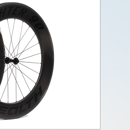
een schappelijke prijs. Dit wielset kan ook
Zo creëer je één van de snelste wielsets die op
90mm
Buitenmaat:26mm / Binnenmaat:19mm
UD matt /Carbon
24/24
Geen Limiet