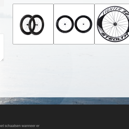
Max. bandenspanning:
Spaken:
Naven:
Rem versie:
Stickers:
Velg uitvoerig:
 het schaatsen wanneer er