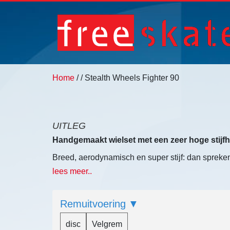
Home
/
/ Stealth Wheels Fighter 90
UITLEG
Handgemaakt wielset met een zeer hoge stijfh
Breed, aerodynamisch en super stijf: dan spreke
lees meer..
De Stealth Fighter 90: hierbij draait alles enke
Door de bolvormigheid van de velg heeft het wie
Remuitvoering
minder zijwinddruk dan vele V-vorm velgen van 6
gebruiken dan ooit te voor!
disc
Velgrem