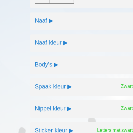
De Fighter 90 is de perfecte wielset voor triatlete
gebruikt worden in combinatie met een andere ho
de markt verkrijgbaar zijn!
Naaf
PROFIEL
Het wielset voor de tijdrijder en triatleet.
Naaf kleur
Zoals al onze wielen zijn ook de Stealth Fighter 
U kan kiezen tussen velgrem of disc versie en d
Voordelen
Nadelen
Body's
Zeer aerodynamisch met
een perfecte wendbaarheid
Spaak kleur
bij hoge windsnelheden.
Zwart
25mm ban
combineerbaar met
verschillende velghoogtes
fietsen 
Nippel kleur
Zwart
vooraan.
oude Ridl
Enorme hoge laterale
Geen all
stijfheid
Sticker kleur
Letters mat zwart