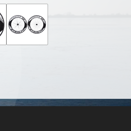
9 Bar
Sapim CX Ray
Stealth / Dt Swiss / Tune / Hope /...
Velgrem / Disc versie
Extreme wrapping film
Banden Tubeless ready
Prijs vanaf: € 1349,-