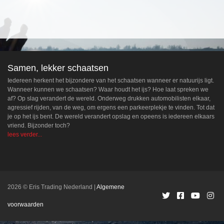
Samen, lekker schaatsen
Iedereen herkent het bijzondere van het schaatsen wanneer er natuurijs ligt.
Wanneer kunnen we schaatsen? Waar houdt het ijs? Hoe laat spreken we
af? Op slag verandert de wereld. Onderweg drukken automobilisten elkaar,
agressief rijden, van de weg, om ergens een parkeerplekje te vinden. Tot dat
je op het ijs bent. De wereld verandert opslag en opeens is iedereen elkaars
vriend. Bijzonder toch?
lees verder...
2026 © Eris Trading Nederland
Algemene
voorwaarden